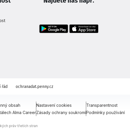
nost
Najdete nás např.
ost
 řád
ochranadat.penny.cz
onný obsah
Nastavení cookies
Transparentnost
tálech Alma Career
Zásady ochrany soukromí
Podmínky používání
ých práv třetích stran