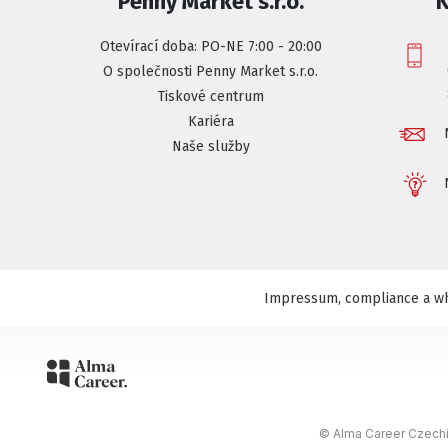
Penny Market s.r.o.
K
Otevírací doba: PO-NE 7:00 - 20:00
O společnosti Penny Market s.r.o.
Tiskové centrum
Kariéra
Naše služby
Impressum, compliance a wh
© Alma Career Czechia