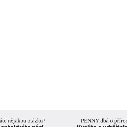
te nějakou otázku?
PENNY dbá o příro