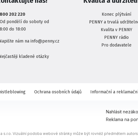
ontaktujte nás!
Kvalita a udržitel
800 202 220
Konec plýtvání
Od pondělí do soboty od
PENNY a trvalá udržiteln
8:00 do 18:00
Kvalita v PENNY
PENNY rádio
Napište nám na info@penny.cz
Pro dodavatele
Nejčastěji kladené otázky
istleblowing
Ochrana osobních údajů
Informační a reklamační
Nahlásit nezák
Reklama na por
 s.r.o. Vizuální podoba webové stránky může být rovněž předmětem autorsk